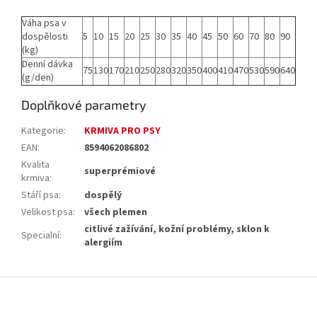
Váha psa v
dospělosti
5
10
15
20
25
30
35
40
45
50
60
70
80
90
(kg)
Denní dávka
75
130
170
210
250
280
320
350
400
410
470
530
590
640
(g/den)
Doplňkové parametry
Kategorie
:
KRMIVA PRO PSY
EAN
:
8594062086802
Kvalita
superprémiové
krmiva
:
Stáří psa
:
dospělý
Velikost psa
:
všech plemen
citlivé zažívání, kožní problémy, sklon k
Specialní
:
alergiím
Z
á
p