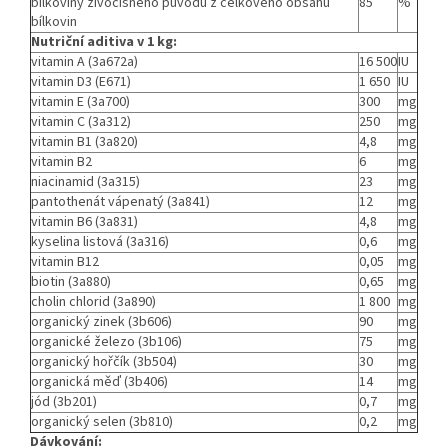
bílkoviny živočišného původu z celkového obsahu
85
%
bílkovin
Nutriční aditiva v 1 kg:
vitamin A (3a672a)
16 500
IU
vitamin D3 (E671)
1 650
IU
vitamin E (3a700)
300
mg
vitamin C (3a312)
250
mg
vitamin B1 (3a820)
4,8
mg
vitamin B2
6
mg
niacinamid (3a315)
23
mg
pantothenát vápenatý (3a841)
12
mg
vitamin B6 (3a831)
4,8
mg
kyselina listová (3a316)
0,6
mg
vitamin B12
0,05
mg
biotin (3a880)
0,65
mg
cholin chlorid (3a890)
1 800
mg
organický zinek (3b606)
90
mg
organické železo (3b106)
75
mg
organický hořčík (3b504)
30
mg
organická měď (3b406)
14
mg
jód (3b201)
0,7
mg
organický selen (3b810)
0,2
mg
Dávkování: