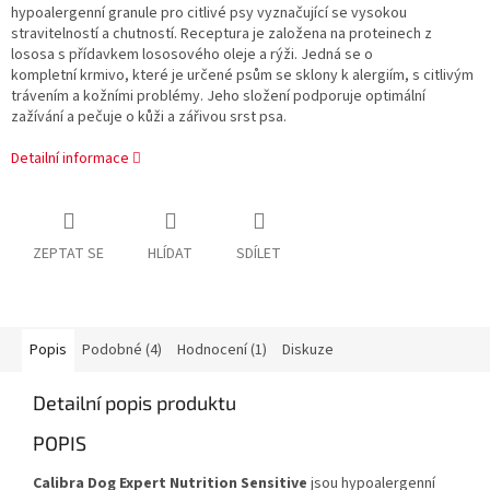
hypoalergenní granule pro citlivé psy vyznačující se vysokou
stravitelností a chutností. Receptura je založena na proteinech z
lososa s přídavkem lososového oleje a rýži. Jedná se o
kompletní krmivo, které je určené psům se sklony k alergiím, s citlivým
trávením a kožními problémy. Jeho složení podporuje optimální
zažívání a pečuje o kůži a zářivou srst psa.
Detailní informace
ZEPTAT SE
HLÍDAT
SDÍLET
Popis
Podobné (4)
Hodnocení (1)
Diskuze
Detailní popis produktu
POPIS
Calibra Dog Expert Nutrition Sensitive
jsou hypoalergenní