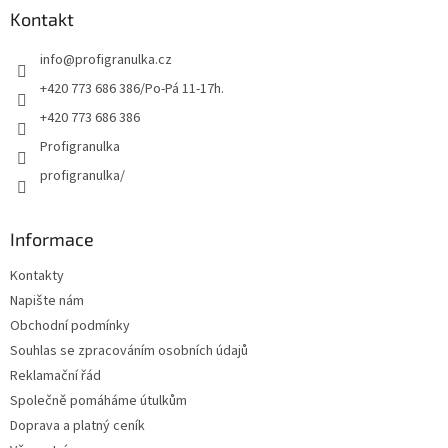
a
Kontakt
t
info
@
profigranulka.cz
í
+420 773 686 386/Po-Pá 11-17h.
+420 773 686 386
Profigranulka
profigranulka/
Informace
Kontakty
Napište nám
Obchodní podmínky
Souhlas se zpracováním osobních údajů
Reklamační řád
Společně pomáháme útulkům
Doprava a platný ceník