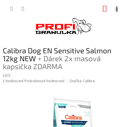
Přejít
NÁKUP
na
obsah
KOŠÍK
Calibra Dog EN Sensitive Salmon
12kg NEW
+ Dárek 2x masová
kapsička ZDARMA
1071
Průměrné
1 hodnocení
Podrobnosti hodnocení
Značka:
Calibra
hodnocení
produktu
je
5,0
z
5
hvězdiček.