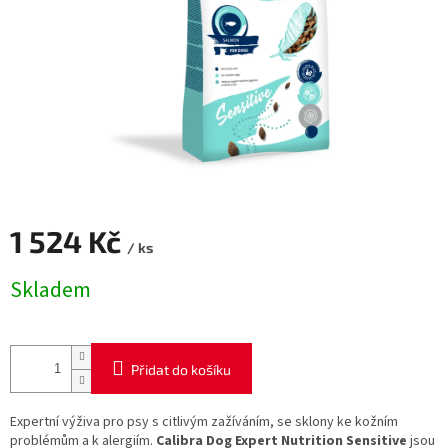
1 524 Kč
/ ks
Měrná
Skladem
cena:
Přidat do košíku
Expertní výživa pro psy s citlivým zažíváním, se sklony ke kožním
problémům a k alergiím.
Calibra Dog Expert Nutrition Sensitive
jsou