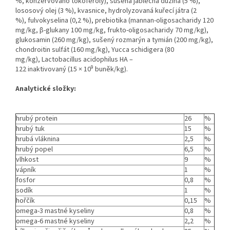
%, konzervováno tokoferoly), sušená jablečná dužina (5 %),
lososový olej (3 %), kvasnice, hydrolyzovaná kuřecí játra (2
%), fulvokyselina (0,2 %), prebiotika (mannan-oligosacharidy 120
mg/kg, β-glukany 100 mg/kg, frukto-oligosacharidy 70 mg/kg),
glukosamin (260 mg/kg), sušený rozmarýn a tymián (200 mg/kg),
chondroitin sulfát (160 mg/kg), Yucca schidigera (80
mg/kg), Lactobacillus acidophilus HA –
9
122 inaktivovaný (15 × 10
buněk/kg).
Analytické složky:
hrubý protein
26
%
hrubý tuk
15
%
hrubá vláknina
2,5
%
hrubý popel
6,5
%
vlhkost
9
%
vápník
1
%
fosfor
0,8
%
sodík
1
%
hořčík
0,15
%
omega-3 mastné kyseliny
0,8
%
omega-6 mastné kyseliny
2,2
%