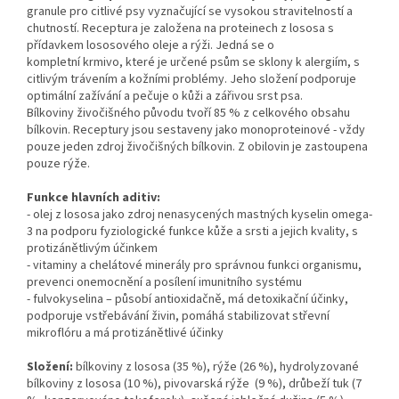
granule pro citlivé psy vyznačující se vysokou stravitelností a
chutností. Receptura je založena na proteinech z lososa s
přídavkem lososového oleje a rýži. Jedná se o
kompletní krmivo, které je určené psům se sklony k alergiím, s
citlivým trávením a kožními problémy. Jeho složení podporuje
optimální zažívání a pečuje o kůži a zářivou srst psa.
Bílkoviny živočišného původu tvoří 85 % z celkového obsahu
bílkovin. Receptury jsou sestaveny jako monoproteinové - vždy
pouze jeden zdroj živočišných bílkovin. Z obilovin je zastoupena
pouze rýže.
Funkce hlavních aditiv:
- olej z lososa jako zdroj nenasycených mastných kyselin omega-
3 na podporu fyziologické funkce kůže a srsti a jejich kvality, s
protizánětlivým účinkem
- vitaminy a chelátové minerály pro správnou funkci organismu,
prevenci onemocnění a posílení imunitního systému
- fulvokyselina – působí antioxidačně, má detoxikační účinky,
podporuje vstřebávání živin, pomáhá stabilizovat střevní
mikroflóru a má protizánětlivé účinky
Složení:
bílkoviny z lososa (35 %), rýže (26 %), hydrolyzované
bílkoviny z lososa (10 %), pivovarská rýže (9 %), drůbeží tuk (7