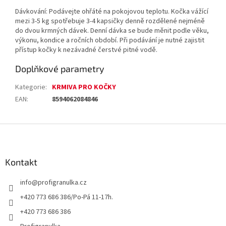
Dávkování: Podávejte ohřáté na pokojovou teplotu. Kočka vážící
mezi 3-5 kg spotřebuje 3-4 kapsičky denně rozdělené nejméně
do dvou krmných dávek. Denní dávka se bude měnit podle věku,
výkonu, kondice a ročních období. Při podávání je nutné zajistit
přístup kočky k nezávadné čerstvé pitné vodě.
Doplňkové parametry
Kategorie
:
KRMIVA PRO KOČKY
EAN
:
8594062084846
Z
á
p
a
Kontakt
t
info
@
profigranulka.cz
í
+420 773 686 386/Po-Pá 11-17h.
+420 773 686 386