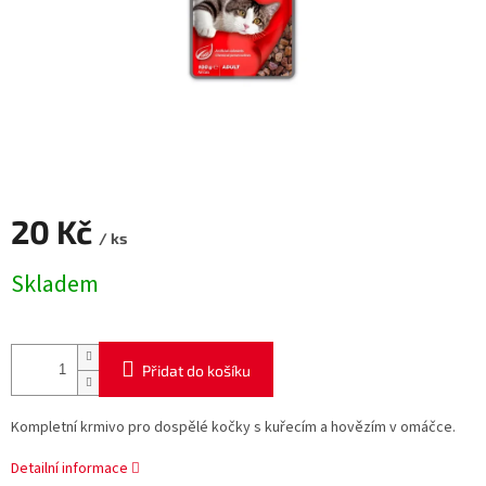
20 Kč
/ ks
Měrná
Skladem
cena:
Přidat do košíku
Kompletní krmivo pro dospělé kočky s kuřecím a hovězím v omáčce.
Detailní informace