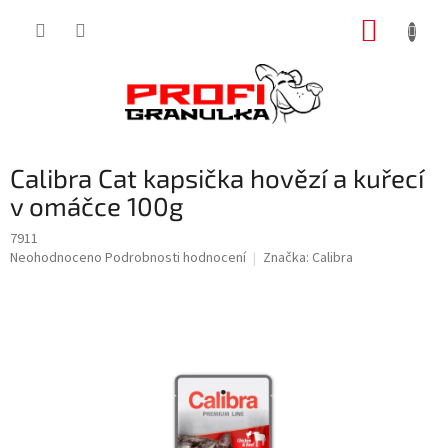
Přejít
NÁKUP
na
obsah
KOŠÍK
Calibra Cat kapsička hovězí a kuřecí
v omáčce 100g
7911
Průměrné
Neohodnoceno
Podrobnosti hodnocení
Značka:
Calibra
hodnocení
produktu
je
0,0
z
5
hvězdiček.