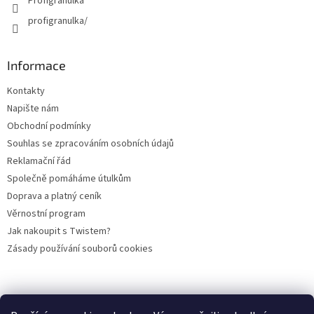
Profigranulka
profigranulka/
Informace
Kontakty
Napište nám
Obchodní podmínky
Souhlas se zpracováním osobních údajů
Reklamační řád
Společně pomáháme útulkům
Doprava a platný ceník
Věrnostní program
Jak nakoupit s Twistem?
Zásady používání souborů cookies
Plemena koček
Plemena psů
Hlodavci
Ptáci
KAMENNÝ OBCHOD