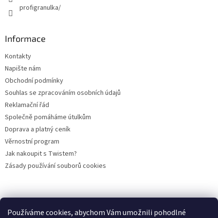
profigranulka/
Informace
Kontakty
Napište nám
Obchodní podmínky
Souhlas se zpracováním osobních údajů
Reklamační řád
Společně pomáháme útulkům
Doprava a platný ceník
Věrnostní program
Jak nakoupit s Twistem?
Zásady používání souborů cookies
Plemena koček
Plemena psů
Hlodavci
Ptáci
KAMENNÝ OBCHOD
Používáme cookies, abychom Vám umožnili pohodlné