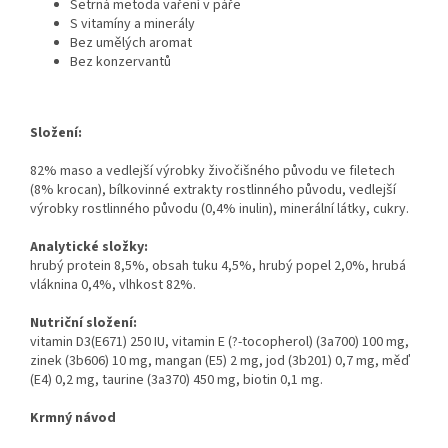
Šetrná metoda vaření v páře
S vitamíny a minerály
Bez umělých aromat
Bez konzervantů
Složení:
82% maso a vedlejší výrobky živočišného původu ve filetech
(8% krocan), bílkovinné extrakty rostlinného původu, vedlejší
výrobky rostlinného původu (0,4% inulin), minerální látky, cukry.
Analytické složky:
hrubý protein 8,5%, obsah tuku 4,5%, hrubý popel 2,0%, hrubá
vláknina 0,4%, vlhkost 82%.
Nutriční složení:
vitamin D3(E671) 250 IU, vitamin E (?-tocopherol) (3a700) 100 mg,
zinek (3b606) 10 mg, mangan (E5) 2 mg, jod (3b201) 0,7 mg, měď
(E4) 0,2 mg, taurine (3a370) 450 mg, biotin 0,1 mg.
Krmný návod