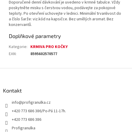
Doporučené denní dávkování je uvedeno v krmné tabulce. Vždy
poskytněte misku s čerstvou vodou, podávejte za pokojové
teploty. Po otevření uchovejte v lednici. Minimální trvanlivost do
a číslo šarže: viz.kód na kapsičce. Bez umělých aromat. Bez
konzervantů.
Doplňkové parametry
Kategorie
:
KRMIVA PRO KOČKY
EAN
:
8595602570577
Z
á
p
a
Kontakt
t
info
@
profigranulka.cz
í
+420 773 686 386/Po-Pá 11-17h.
+420 773 686 386
Profigranulka