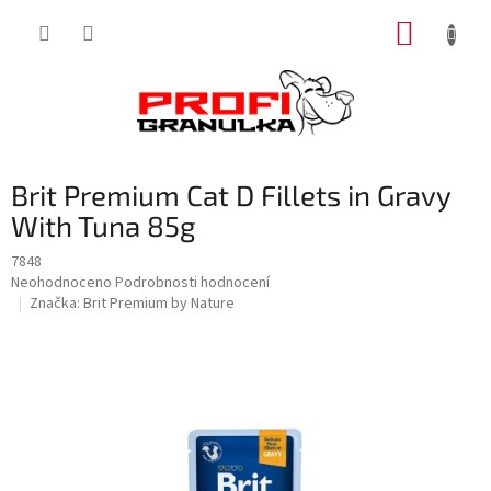
Přejít
NÁKUP
na
obsah
KOŠÍK
Brit Premium Cat D Fillets in Gravy
With Tuna 85g
7848
Průměrné
Neohodnoceno
Podrobnosti hodnocení
hodnocení
Značka:
Brit Premium by Nature
produktu
je
0,0
z
5
hvězdiček.