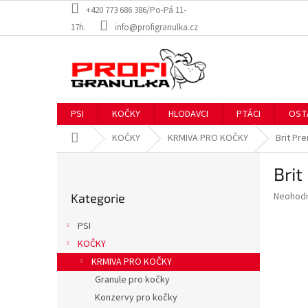
Přejít
+420 773 686 386/Po-Pá 11-
na
17h.
info@profigranulka.cz
obsah
PSI
KOČKY
HLODAVCI
PTÁCI
OST
Domů
KOČKY
KRMIVA PRO KOČKY
Brit Pre
P
Brit
o
Přeskočit
s
Průměr
Neohod
Kategorie
kategorie
t
hodnoce
r
produkt
PSI
a
je
KOČKY
0,0
n
z
KRMIVA PRO KOČKY
n
5
í
Granule pro kočky
hvězdič
p
Konzervy pro kočky