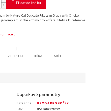
Přidat do košíku
ium by Nature Cat Delicate Fillets in Gravy with Chicken
n je kompletní vlhké krmivo pro koťata, filety s kuřetem ve
informace
ZEPTAT SE
HLÍDAT
SDÍLET
Doplňkové parametry
Kategorie
:
KRMIVA PRO KOČKY
EAN
:
8595602570652