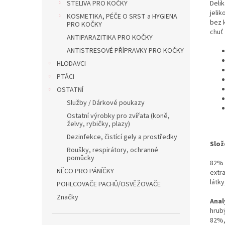
STELIVA PRO KOČKY
Delik
jeli
KOSMETIKA, PÉČE O SRST a HYGIENA
bez k
PRO KOČKY
chuť
ANTIPARAZITIKA PRO KOČKY
ANTISTRESOVÉ PŘÍPRAVKY PRO KOČKY
HLODAVCI
PTÁCI
OSTATNÍ
Služby / Dárkové poukazy
Ostatní výrobky pro zvířata (koně,
želvy, rybičky, plazy)
Dezinfekce, čistící gely a prostředky
Slož
Roušky, respirátory, ochranné
pomůcky
82% 
NĚCO PRO PÁNÍČKY
extra
látky
POHLCOVAČE PACHŮ/OSVĚŽOVAČE
Značky
Anal
hrub
82%,