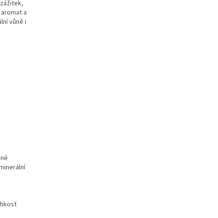
 zážitek,
 aromat a
lní vůně i
nné
minerální
lhkost