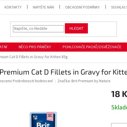
KONTAKTY
NAPIŠTE NÁM
OBCHODNÍ PODMÍNKY
SOUHLAS 
HLEDAT
ATNÍ
NĚCO PRO PÁNÍČKY
POHLCOVAČE PACHŮ/OSVĚŽOVAČE
mium Cat D Fillets in Gravy for Kitten 85g
 Premium Cat D Fillets in Gravy for Kit
né
noceno
Podrobnosti hodnocení
Značka:
Brit Premium by Nature
ní
18 
u
Měrná
Skla
cena:
ek.