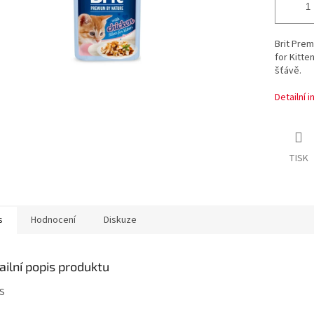
Brit Prem
for Kitte
šťávě.
Detailní 
TISK
s
Hodnocení
Diskuze
ailní popis produktu
S