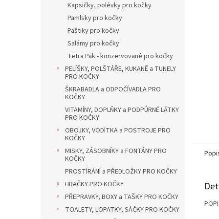
a
Kapsičky, polévky pro kočky
n
Pamlsky pro kočky
e
Paštiky pro kočky
l
Salámy pro kočky
Tetra Pak - konzervované pro kočky
PELÍŠKY, POLŠTÁŘE, KUKANĚ a TUNELY
PRO KOČKY
ŠKRABADLA a ODPOČÍVADLA PRO
KOČKY
VITAMÍNY, DOPLŇKY a PODPŮRNÉ LÁTKY
PRO KOČKY
OBOJKY, VODÍTKA a POSTROJE PRO
KOČKY
MISKY, ZÁSOBNÍKY a FONTÁNY PRO
Popi
KOČKY
PROSTÍRÁNÍ a PŘEDLOŽKY PRO KOČKY
HRAČKY PRO KOČKY
Det
PŘEPRAVKY, BOXY a TAŠKY PRO KOČKY
POPI
TOALETY, LOPATKY, SÁČKY PRO KOČKY