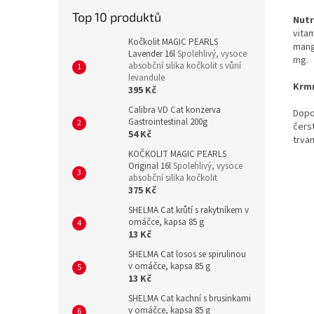
Top 10 produktů
Nutr
vitam
Kočkolit MAGIC PEARLS
manga
Lavender 16l
Spolehlivý, vysoce
mg.
absobční silika kočkolit s vůní
levandule
Krm
395 Kč
Calibra VD Cat konzerva
Dopo
Gastrointestinal 200g
čers
54 Kč
trva
KOČKOLIT MAGIC PEARLS
Original 16l
Spolehlivý, vysoce
absobční silika kočkolit
375 Kč
SHELMA Cat krůtí s rakytníkem v
omáčce, kapsa 85 g
13 Kč
SHELMA Cat losos se spirulinou
v omáčce, kapsa 85 g
13 Kč
SHELMA Cat kachní s brusinkami
v omáčce, kapsa 85 g