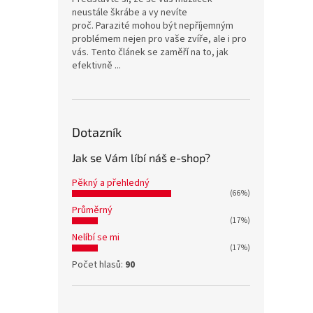
neustále škrábe a vy nevíte
proč. Parazité mohou být nepříjemným
problémem nejen pro vaše zvíře, ale i pro
vás. Tento článek se zaměří na to, jak
efektivně ...
Dotazník
Jak se Vám líbí náš e-shop?
Pěkný a přehledný
(66%)
Průměrný
(17%)
Nelíbí se mi
(17%)
Počet hlasů:
90