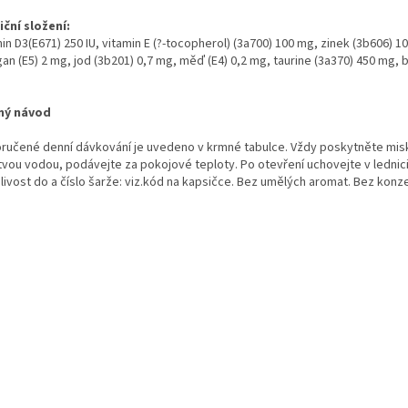
iční složení:
in D3(E671) 250 IU, vitamin E (?-tocopherol) (3a700) 100 mg, zinek (3b606) 1
n (E5) 2 mg, jod (3b201) 0,7 mg, měď (E4) 0,2 mg, taurine (3a370) 450 mg, b
ný návod
ručené denní dávkování je uvedeno v krmné tabulce. Vždy poskytněte mis
tvou vodou, podávejte za pokojové teploty. Po otevření uchovejte v lednici
nlivost do a číslo šarže: viz.kód na kapsičce. Bez umělých aromat. Bez konz