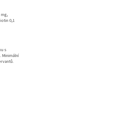
0 mg,
iotin 0,1
ku s
. Minimální
ervantů.