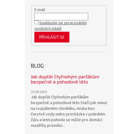
E-mail
Souhlasím se zpracováním
osobních údajů
PŘIHLÁSIT SE
BLOG
Jak dopřát čtyřnohým parťákům
bezpečné a pohodové léto
25.06.2026
Jak dopřát čtyřnohým parťákům
bezpečné a pohodové léto Stačí pár minut
na rozpáleném chodníku, miska bez
čerstvé vody nebo procházka v poledním
žáru a letní pohoda se může pro domácí
mazlíčky proměni...