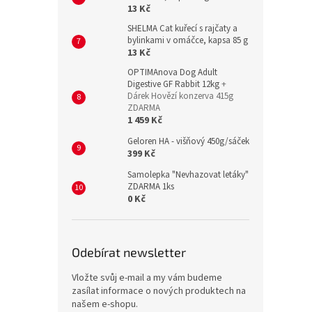
13 Kč
SHELMA Cat kuřecí s rajčaty a
bylinkami v omáčce, kapsa 85 g
13 Kč
OPTIMAnova Dog Adult
Digestive GF Rabbit 12kg
+
Dárek Hovězí konzerva 415g
ZDARMA
1 459 Kč
Geloren HA - višňový 450g/sáček
399 Kč
Samolepka "Nevhazovat letáky"
ZDARMA 1ks
0 Kč
Odebírat newsletter
Vložte svůj e-mail a my vám budeme
zasílat informace o nových produktech na
našem e-shopu.