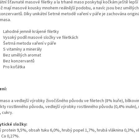
átní šťavnaté masové filetky a la trhané maso poskytují kočkám ještě lepší
kož mají masové kousky mnohem reálnější podobu, a navíc jsou bez umělých
onzervantů. Díky unikátní šetrné metodě vaření v páře je zachována originá
 masa.
Lahodné jemně krájené filetky
Vysoký podíl masové složky ve filetkách
Šetrná metoda vaření v páře
S vitamíny a minerály
Bez umělých aromat
Bez konzervantů
Pro koťátka
ení:
maso a vedlejší výrobky živočišného původu ve filetech (8% kuře), bílkovi
kty rostlinného původu, vedlejší výrobky rostlinného původu (0,4% inulin), 
, cukry.
ytické složky:
ý protein 9,5%, obsah tuku 6,0%, hrubý popel 1,7%, hrubá vláknina 0,3%, v
 Ca 0,27%.