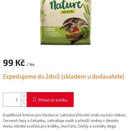
99 Kč
/ ks
Měrná
Expedujeme do 2dnů (skladem u dodavatele)
cena:
Přidat do košíku
Doplňkové krmivo pro hlodavce. Lahodná přírodní směs na bázi vláken,
červené řepy a čekanky, zabraňuje nudě a přináší změny v denním
menu. Ideální svačina pro králíky, morčata, činčily a osmáky degu