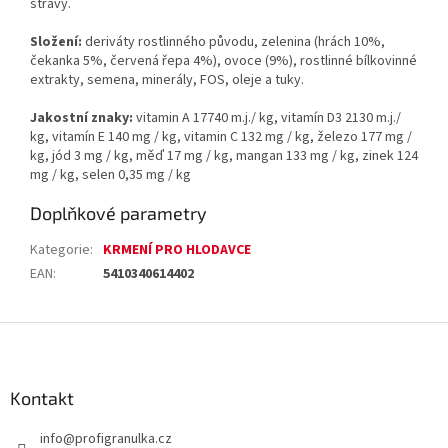
stravy.
Složení:
deriváty rostlinného původu, zelenina (hrách 10%,
čekanka 5%, červená řepa 4%), ovoce (9%), rostlinné bílkovinné
extrakty, semena, minerály, FOS, oleje a tuky.
Jakostní znaky:
vitamin A 17740 m.j./ kg, vitamín D3 2130 m.j./
kg, vitamín E 140 mg / kg, vitamin C 132 mg / kg, železo 177 mg /
kg, jód 3 mg / kg, měď 17 mg / kg, mangan 133 mg / kg, zinek 124
mg / kg, selen 0,35 mg / kg
Doplňkové parametry
Kategorie
:
KRMENÍ PRO HLODAVCE
EAN
:
5410340614402
Z
á
p
a
Kontakt
t
info
@
profigranulka.cz
í