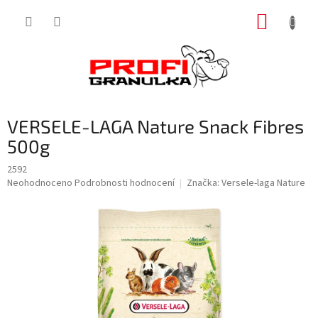
Přejít
NÁKUP
na
obsah
KOŠÍK
VERSELE-LAGA Nature Snack Fibres
500g
2592
Průměrné
Neohodnoceno
Podrobnosti hodnocení
Značka:
Versele-laga Nature
hodnocení
produktu
je
0,0
z
5
hvězdiček.