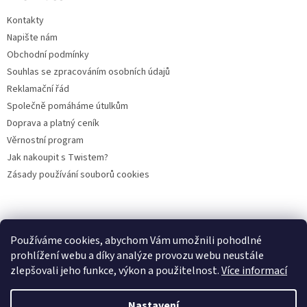
Kontakty
Napište nám
Obchodní podmínky
Souhlas se zpracováním osobních údajů
Reklamační řád
Společně pomáháme útulkům
Doprava a platný ceník
Věrnostní program
Jak nakoupit s Twistem?
Zásady používání souborů cookies
Plemena koček
Plemena psů
Hlodavci
Ptáci
KAMENNÝ OBCHOD
Používáme cookies, abychom Vám umožnili pohodlné
prohlížení webu a díky analýze provozu webu neustále
zlepšovali jeho funkce, výkon a použitelnost.
Více informací
Vytvořil Shoptet
Nastavení