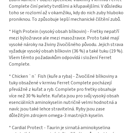
Complete činí pelety tvrdšími a křupavějšími. V důsledku
toho se rozlomí až v okamžiku, kdy do nich zuby hluboko
proniknou. To způsobuje lepší mechanické čištění zubů.
* High Protein (vysoký obsah bílkovin) - Fretky nepatří
mezi býložravce ale mezi masožravce. Proto také mají
vysoké nároky na živiny živočišného původu. Jejich strava
vyžaduje vysoký obsah bílkovin (36 %) a také tuku (19 %).
Všem těmto požadavkům odpovídá i složení Ferret
Complete.
* Chicken `n` Fish (kuře a ryba) - Živočišné bílkoviny a
tuky obsažené v krmivu Ferret Complete pocházejí
převážně z kuřat a ryb. Complete pro fretky obsahuje
více než 30 % kuřete. Kuřata jsou pro svůj vysoký obsah
esenciálních aminokyselin nutričně velmi hodnotná a
navíc jsou také lehce stravitelná. Ryby jsou zase
důležitým zdrojem omega-3 mastných kyselin.
* Cardial Protect - Taurin je sirnatá aminokyselina