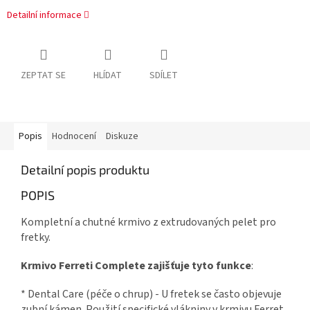
Detailní informace
ZEPTAT SE
HLÍDAT
SDÍLET
Popis
Hodnocení
Diskuze
Detailní popis produktu
POPIS
Kompletní a chutné krmivo z extrudovaných pelet pro
fretky.
Krmivo Ferreti Complete zajišťuje tyto funkce
:
* Dental Care (péče o chrup) - U fretek se často objevuje
zubní kámen. Použití specifické vlákniny v krmivu Ferret