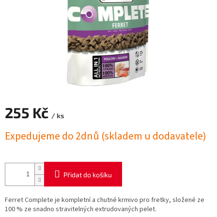
255 Kč
/ ks
Měrná
Expedujeme do 2dnů (skladem u dodavatele)
cena:
Přidat do košíku
Ferret Complete je kompletní a chutné krmivo pro fretky, složené ze
100 % ze snadno stravitelných extrudovaných pelet.