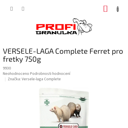
Přejít
NÁKUP
na
obsah
KOŠÍK
VERSELE-LAGA Complete Ferret pro
fretky 750g
9930
Průměrné
Neohodnoceno
Podrobnosti hodnocení
hodnocení
Značka:
Versele-laga Complete
produktu
je
0,0
z
5
hvězdiček.