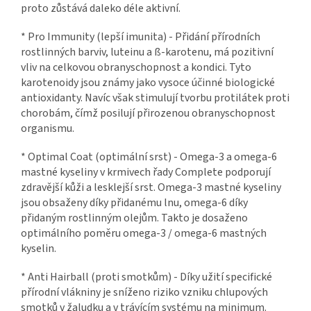
proto zůstává daleko déle aktivní.
* Pro Immunity (lepší imunita) - Přidání přírodních
rostlinných barviv, luteinu a ß-karotenu, má pozitivní
vliv na celkovou obranyschopnost a kondici. Tyto
karotenoidy jsou známy jako vysoce účinné biologické
antioxidanty. Navíc však stimulují tvorbu protilátek proti
chorobám, čímž posilují přirozenou obranyschopnost
organismu.
* Optimal Coat (optimální srst) - Omega-3 a omega-6
mastné kyseliny v krmivech řady Complete podporují
zdravější kůži a lesklejší srst. Omega-3 mastné kyseliny
jsou obsaženy díky přidanému lnu, omega-6 díky
přidaným rostlinným olejům. Takto je dosaženo
optimálního poměru omega-3 / omega-6 mastných
kyselin.
* Anti Hairball (proti smotkům) - Díky užití specifické
přírodní vlákniny je sníženo riziko vzniku chlupových
smotků v žaludku a v trávícím systému na minimum.