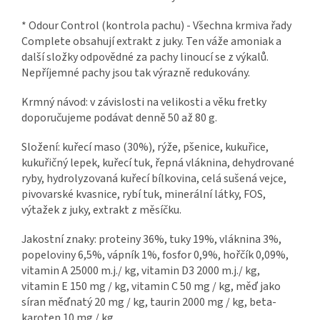
* Odour Control (kontrola pachu) - Všechna krmiva řady
Complete obsahují extrakt z juky. Ten váže amoniak a
další složky odpovědné za pachy linoucí se z výkalů.
Nepříjemné pachy jsou tak výrazně redukovány.
Krmný návod: v závislosti na velikosti a věku fretky
doporučujeme podávat denně 50 až 80 g.
Složení: kuřecí maso (30%), rýže, pšenice, kukuřice,
kukuřičný lepek, kuřecí tuk, řepná vláknina, dehydrované
ryby, hydrolyzovaná kuřecí bílkovina, celá sušená vejce,
pivovarské kvasnice, rybí tuk, minerální látky, FOS,
výtažek z juky, extrakt z měsíčku.
Jakostní znaky: proteiny 36%, tuky 19%, vláknina 3%,
popeloviny 6,5%, vápník 1%, fosfor 0,9%, hořčík 0,09%,
vitamin A 25000 m.j./ kg, vitamin D3 2000 m.j./ kg,
vitamin E 150 mg / kg, vitamin C 50 mg / kg, měď jako
síran měďnatý 20 mg / kg, taurin 2000 mg / kg, beta-
karoten 10 mg / kg.