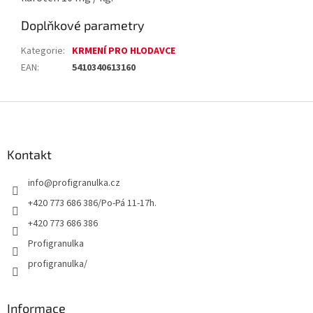
Doplňkové parametry
Kategorie
:
KRMENÍ PRO HLODAVCE
EAN
:
5410340613160
Z
á
p
a
Kontakt
t
info
@
profigranulka.cz
í
+420 773 686 386/Po-Pá 11-17h.
+420 773 686 386
Profigranulka
profigranulka/
Informace