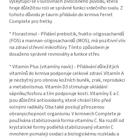
vyskytující se v surovinách živočišného původu, která
hraje důležitou roli ve správné funkci srdečního svalu. Z
tohoto důvodu je taurin přidáván do krmiva Ferret
Complete pro fretky.
* Florastimul - Přidání prebiotik, frukto-oligosacharidů
(FOS) a mannan-oligosacharidů (MOS), má pozitivní vliv
na zdraví střevní mikroflóry. Tímto způsobem je
dosaženo správné rovnováhy a funkce střev.
* Vitamin Plus (vitamíny navíc) - Přidávání důležitých
vitamínů do krmiva podporuje celkové zdraví. Vitamín A
je nezbytný pro obnovu kožních buněk, zrak, reprodukci
a metabolismus. Vitamín D3 stimuluje ukládání
vápníku/fosforu a tím podporuje kosti. Vitamíny E a C
jsou důležité antioxidanty, které chrání tělo před
volnými radikály. Oba také posilují přirozenou
obranyschopnost organismu. V krmivech Complete je
používána stabilizovaná forma vitamínu C. Na rozdíl od
krystalické formy podléhá stabilizovaný vitamín C
mnohem pomaleji oxidaci a biologickému rozkladu a