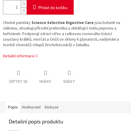
Přidat do košíku
Chutné pamlsky
Science Selective Digestive Care
jsou bohaté na
vlákninu, obsahují přírodní prebiotika a zklidňující mátu peprnou a
heřmánek. Podporují zdraví střev a celkovou rovnováhu trávicí
soustavy králíků, morčat a činčil se sklony k plynatosti, nadýmání a
tvorbě chomáčů chlupů (trichobezoárů) v žaludku.
Detailní informace
ZEPTAT SE
HLÍDAT
SDÍLET
Popis
Hodnocení
Diskuze
Detailní popis produktu