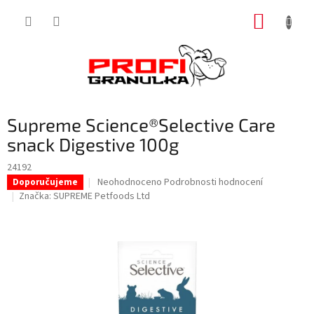
Přejít
NÁKUP
na
obsah
KOŠÍK
Supreme Science®Selective Care
snack Digestive 100g
24192
Průměrné
Neohodnoceno
Podrobnosti hodnocení
Doporučujeme
hodnocení
Značka:
SUPREME Petfoods Ltd
produktu
je
0,0
z
5
hvězdiček.