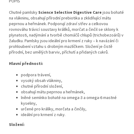
POPIS
Chutné pamlsky
Science Selective Digestive Care
jsou bohaté
na vlákninu, obsahují přírodní prebiotika a zklidňující mátu
peprnou a heřmánek. Podporují zdraví střev a celkovou
rovnováhu trávicí soustavy králíků, morčat a činčil se sklony k
plynatosti, nadýmání a tvorbě chomáčů chlupů (trichobezoárů) v
žaludku. Pamlsky jsou ideální pro krmení z ruky – k navázání či
prohloubení vztahu s drobným mazlíčkem. Složení je čistě
přírodní, bez umělých barviv, příchutí a přidaných cukrů.
Hlavní přednosti:
podpora trávení,
vysoký obsah vlákniny,
chutné přírodní složení,
obsahují mátu peprnou a heřmánek,
lněné semínko bohaté na omega-3 a omega-6 mastné
kyseliny,
určené pro králíky, morčata a činčily,
ideální pro krmení z ruky.
Složení: