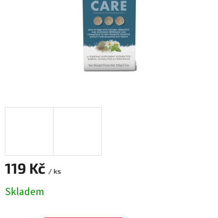
119 Kč
/ ks
Měrná
Skladem
cena: