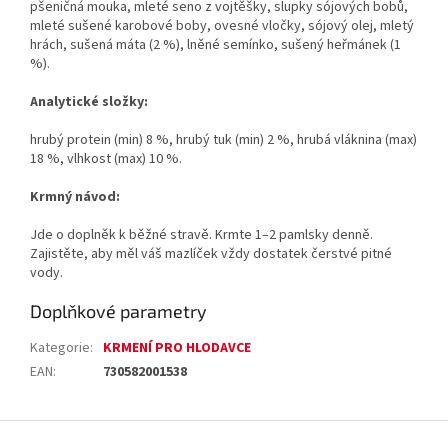
pšeničná mouka, mleté seno z vojtěšky, slupky sójových bobů,
mleté sušené karobové boby, ovesné vločky, sójový olej, mletý
hrách, sušená máta (2 %), lněné semínko, sušený heřmánek (1
%).
Analytické složky:
hrubý protein (min) 8 %, hrubý tuk (min) 2 %, hrubá vláknina (max)
18 %, vlhkost (max) 10 %.
Krmný návod:
Jde o doplněk k běžné stravě. Krmte 1–2 pamlsky denně.
Zajistěte, aby měl váš mazlíček vždy dostatek čerstvé pitné
vody.
Doplňkové parametry
Kategorie
:
KRMENÍ PRO HLODAVCE
EAN
:
730582001538
Z