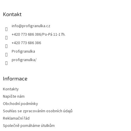
á
p
a
Kontakt
t
info
@
profigranulka.cz
í
+420 773 686 386/Po-Pá 11-17h.
+420 773 686 386
Profigranulka
profigranulka/
Informace
Kontakty
Napište nám
Obchodní podmínky
Souhlas se zpracováním osobních údajů
Reklamační řád
Společně pomáháme útulkům