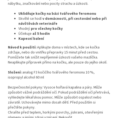
nábytku, značkování nebo pocity strachu a úzkosti.
Uklidňuje kočky na bázi tvářového feromonu
Skvělé se hodí
v domácnosti, při cestování nebo při
návštěvách veterináře
Vhodný
pro všechny kočky
Účinkuje
až 5 hodin
Kapesní balení
Návod k použití:
Aplikujte doma v místech, kde se kočka
zdržuje, nebo do vnitřku přepravky 15 minut před cestou.
Pomůžete tak snížit nepříjemné úzkosti vašeho mazlíčka.
Neaplikujte přípravek přímo na kočku, ale pouze do jejího okolí.
Složení:
analog F3 kočičího tvářového feromonu 10 %,
isopropyl alcohol 60 ml
Bezpečnostní pokyny: Vysoce hořlavá kapalina a páry. Může
způsobit vážné podráždění očí. Pokud podráždění očí přetrvává,
vyhledejte lékařskou pomoc. Může způsobit ospalost nebo
závratě. Uchovávejte mimo dosah dětí. Před použitím si
přečtěte pokyny.
Chraňte před teplem, horkými povrchy, jiskrami, otevřenými
plameny a jinými zdroji vznícení. Nekouřit.