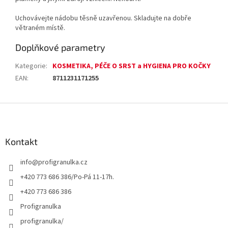
Uchovávejte nádobu těsně uzavřenou. Skladujte na dobře
větraném místě.
Doplňkové parametry
Kategorie
:
KOSMETIKA, PÉČE O SRST a HYGIENA PRO KOČKY
EAN
:
8711231171255
Z
á
p
a
Kontakt
t
info
@
profigranulka.cz
í
+420 773 686 386/Po-Pá 11-17h.
+420 773 686 386
Profigranulka
profigranulka/