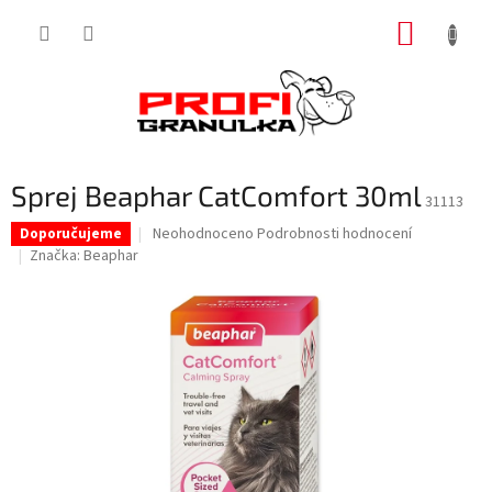
Přejít
NÁKUP
na
obsah
KOŠÍK
Sprej Beaphar CatComfort 30ml
31113
Průměrné
Neohodnoceno
Podrobnosti hodnocení
Doporučujeme
hodnocení
Značka:
Beaphar
produktu
je
0,0
z
5
hvězdiček.