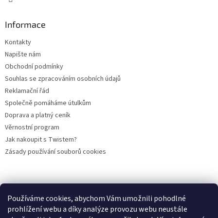
Informace
Kontakty
Napište nám
Obchodní podmínky
Souhlas se zpracováním osobních údajů
Reklamační řád
Společně pomáháme útulkům
Doprava a platný ceník
Věrnostní program
Jak nakoupit s Twistem?
Zásady používání souborů cookies
Plemena koček
Plemena psů
Hlodavci
Ptáci
KAMENNÝ OBCHOD
Používáme cookies, abychom Vám umožnili pohodlné
prohlížení webu a díky analýze provozu webu neustále