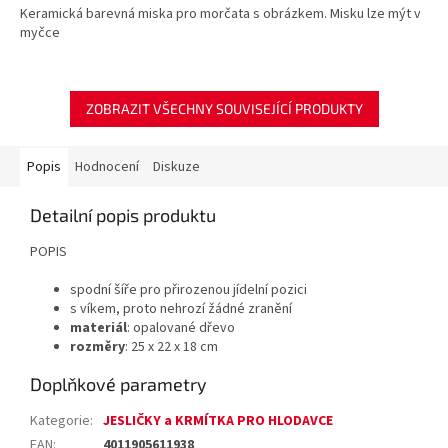
Keramická barevná miska pro morčata s obrázkem. Misku lze mýt v
myčce
ZOBRAZIT VŠECHNY SOUVISEJÍCÍ PRODUKTY
Popis
Hodnocení
Diskuze
Detailní popis produktu
POPIS
spodní šíře pro přirozenou jídelní pozici
s víkem, proto nehrozí žádné zranění
materiál
: opalované dřevo
rozměry
: 25 x 22 x 18 cm
Doplňkové parametry
Kategorie
:
JESLIČKY a KRMÍTKA PRO HLODAVCE
EAN
:
4011905611938