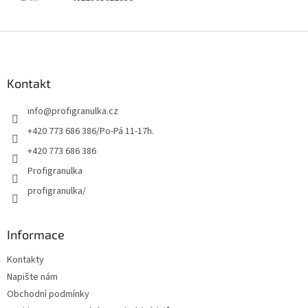
Z
á
p
a
Kontakt
t
info
@
profigranulka.cz
í
+420 773 686 386/Po-Pá 11-17h.
+420 773 686 386
Profigranulka
profigranulka/
Informace
Kontakty
Napište nám
Obchodní podmínky