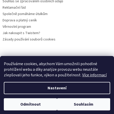
Souhlas se zpracováním osobních údajů
Reklamační řád
Společně pomáháme útulkům
Doprava a platný ceník
Věrnostní program
Jak nakoupit s Twistem?
Zásady používání souborů cookies
Plemena koček
Plemena psů
Hlodavci
Ptáci
KAMENNÝ OBCHOD
Používáme cookies, abychom Vám umožnili pohodlné
prohlížení webu a díky analýze provozu webu neustále
zlepšovali jeho funkce, výkon a použitelnost.
Více informací
Vytvořil Shoptet
Nastavení
Copyright 2026
PROFIGRANULKA
. Všechna práva vyhrazena.
Odmítnout
Souhlasím
Upravit nastavení cookies