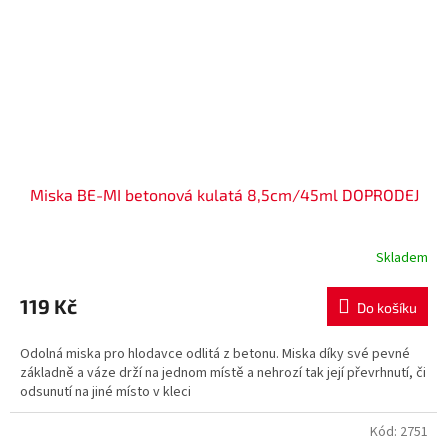
Miska BE-MI betonová kulatá 8,5cm/45ml DOPRODEJ
Skladem
119 Kč
Do košíku
Odolná miska pro hlodavce odlitá z betonu. Miska díky své pevné
základně a váze drží na jednom místě a nehrozí tak její převrhnutí, či
odsunutí na jiné místo v kleci
Kód:
2751