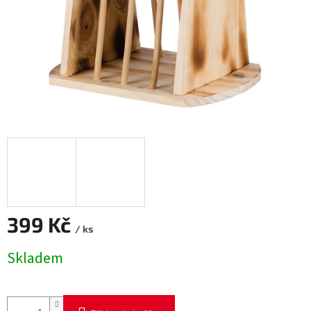
399 Kč
/ ks
Měrná
Skladem
cena: