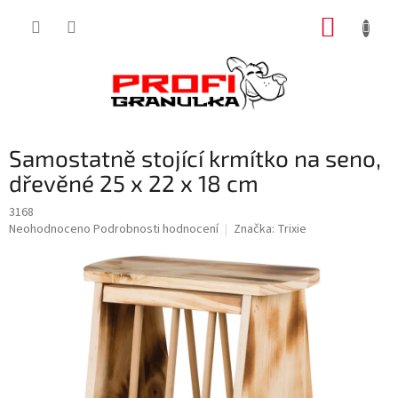
Přejít
NÁKUP
na
obsah
KOŠÍK
Samostatně stojící krmítko na seno,
dřevěné 25 x 22 x 18 cm
3168
Průměrné
Neohodnoceno
Podrobnosti hodnocení
Značka:
Trixie
hodnocení
produktu
je
0,0
z
5
hvězdiček.