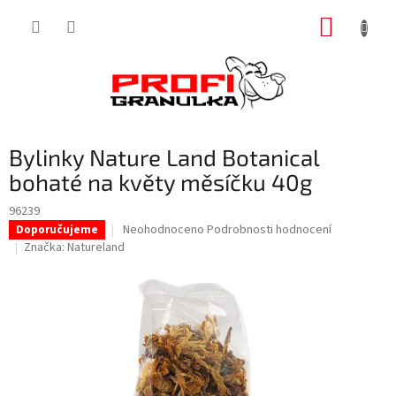
Přejít
NÁKUP
na
obsah
KOŠÍK
Bylinky Nature Land Botanical
bohaté na květy měsíčku 40g
96239
Průměrné
Neohodnoceno
Podrobnosti hodnocení
Doporučujeme
hodnocení
Značka:
Natureland
produktu
je
0,0
z
5
hvězdiček.