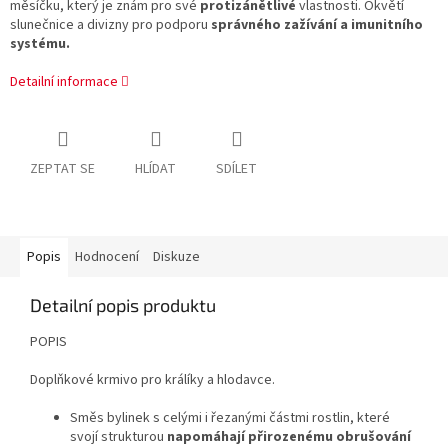
měsíčku, který je znám pro své
protizánětlivé
vlastnosti.
Okvětí
slunečnice a divizny pro podporu
správného zažívání a imunitního
systému.
Detailní informace
ZEPTAT SE
HLÍDAT
SDÍLET
Popis
Hodnocení
Diskuze
Detailní popis produktu
POPIS
Doplňkové krmivo pro králíky a hlodavce.
Směs bylinek s celými i řezanými částmi rostlin, které
svojí strukturou
napomáhají přirozenému obrušování