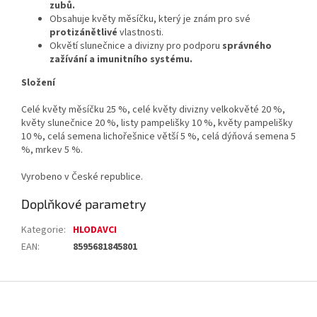
zubů.
Obsahuje květy měsíčku, který je znám pro své
protizánětlivé
vlastnosti.
Okvětí slunečnice a divizny pro podporu
správného
zažívání a imunitního systému.
Složení
Celé květy měsíčku 25 %, celé květy divizny velkokvěté 20 %,
květy slunečnice 20 %, listy pampelišky 10 %, květy pampelišky
10 %, celá semena lichořešnice větší 5 %, celá dýňová semena 5
%, mrkev 5 %.
Vyrobeno v České republice.
Doplňkové parametry
Kategorie
:
HLODAVCI
EAN
:
8595681845801
Z
á