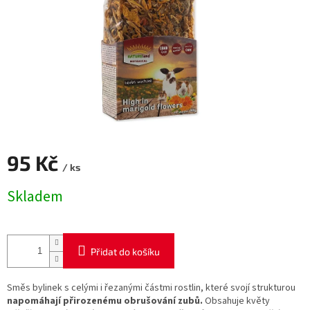
95 Kč
/ ks
Měrná
Skladem
cena:
Přidat do košíku
Směs bylinek s celými i řezanými částmi rostlin, které svojí strukturou
napomáhají přirozenému obrušování zubů.
Obsahuje květy