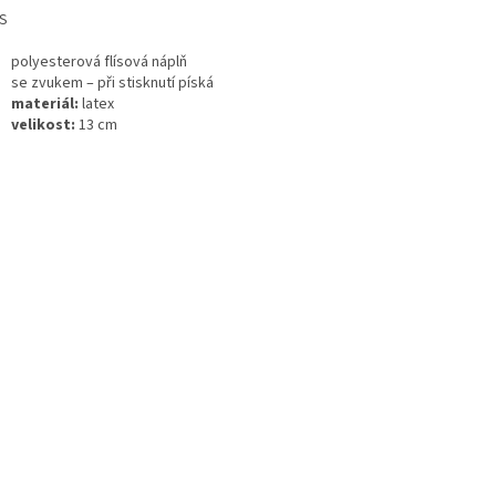
S
polyesterová flísová náplň
se zvukem – při stisknutí píská
materiál:
latex
velikost:
13 cm