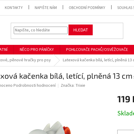
KONTAKTY
NAPIŠTE NÁM
OBCHODNÍ PODMÍNKY
SOUHLAS 
HLEDAT
ATNÍ
NĚCO PRO PÁNÍČKY
POHLCOVAČE PACHŮ/OSVĚŽOVAČE
xové, pěnové hračky pro psy
Latexová kačenka bílá, letící, plněná 13
xová kačenka bílá, letící, plněná 13 cm
né
noceno
Podrobnosti hodnocení
Značka:
Trixie
ní
119
u
Měrná
Skla
cena:
ek.