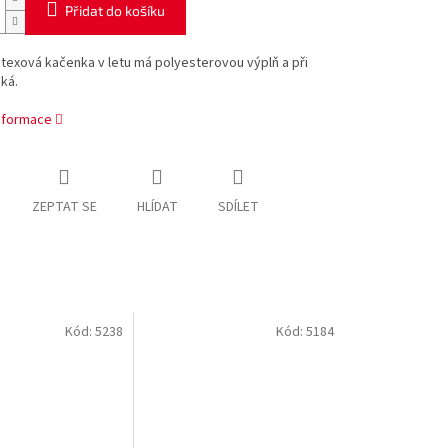
Přidat do košíku
atexová kačenka v letu má polyesterovou výplň a při
ská.
informace
ZEPTAT SE
HLÍDAT
SDÍLET
Kód:
5238
Kód:
5184