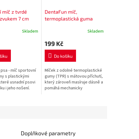
 míč z tvrdé
DentaFun míč,
 zvukem 7 cm
termoplastická guma
(TPR) 6 cm
Skladem
Skladem
199 Kč
šíku
Do košíku
 psa - míč sportovní
Míček z odolné termoplastické
my s plastickými
gumy (TPR) s mátovou příchutí,
které usnadní psovi
který zároveň masíruje dásně a
ku i jeho nošení.
pomáhá mechanicky
e zvukem
odstraňovat zubní kámen
Doplňkové parametry