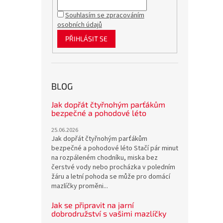
Souhlasím se zpracováním
osobních údajů
PŘIHLÁSIT SE
BLOG
Jak dopřát čtyřnohým parťákům
bezpečné a pohodové léto
25.06.2026
Jak dopřát čtyřnohým parťákům
bezpečné a pohodové léto Stačí pár minut
na rozpáleném chodníku, miska bez
čerstvé vody nebo procházka v poledním
žáru a letní pohoda se může pro domácí
mazlíčky proměni...
Jak se připravit na jarní
dobrodružství s vašimi mazlíčky