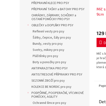
PŘEPRAVNÍ KLECE PRO PSY
Míč s
PŘEPRAVNÍ TAŠKY a BATOHY PRO PSY
9cm
OHRÁDKY, ZÁBRANY, SCHŮDKY a
OSTANÍ POMŮCKY PRO PSY
OBLEČKY a DOPLŇKY PRO PSY
Reflexní vesty pro psy
129 
Šátky, čepice, šály pro psy
D
Bundy, vesty pro psy
Svetry, mikiny pro psy
Míč s 
Pláštěnky pro psy
je hra
Boty a ponožky pro psy
plemen
která 
ANTIPARAZITIKA PRO PSY
dlouhé
ANTISTRESOVÉ PŘÍPRAVKY PRO PSY
míč z p
SEZONNÍ ZBOŽÍ pro psy
Popi
KOLEKCE BE NORDIC pro psy
PODPŮRNÉ, POOPERAČNÍ, VÝCVIKOVÉ
POMŮCKY, AGILITY
Det
Ochranné límce pro psy