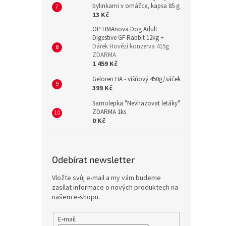
bylinkami v omáčce, kapsa 85 g
13 Kč
OPTIMAnova Dog Adult
Digestive GF Rabbit 12kg
+
Dárek Hovězí konzerva 415g
ZDARMA
1 459 Kč
Geloren HA - višňový 450g/sáček
399 Kč
Samolepka "Nevhazovat letáky"
ZDARMA 1ks
0 Kč
Odebírat newsletter
Vložte svůj e-mail a my vám budeme
zasílat informace o nových produktech na
našem e-shopu.
E-mail