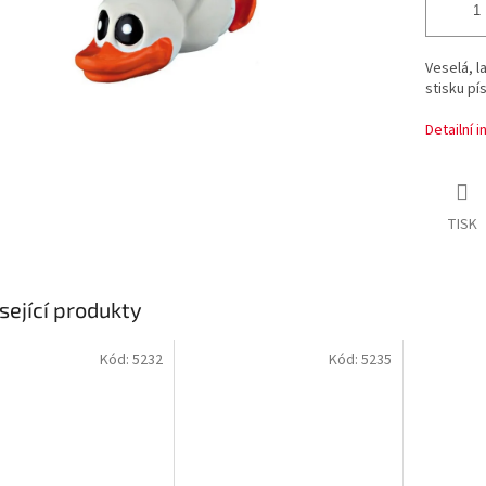
Veselá, l
stisku pí
Detailní 
TISK
sející produkty
Kód:
5232
Kód:
5235