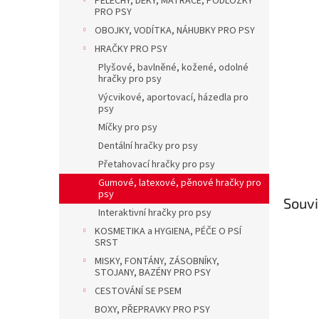
PELECHY, DEKY, MATRACE, PODLOŽKY
a
PRO PSY
n
OBOJKY, VODÍTKA, NÁHUBKY PRO PSY
e
l
HRAČKY PRO PSY
Plyšové, bavlněné, kožené, odolné
hračky pro psy
Výcvikové, aportovací, házedla pro
psy
Míčky pro psy
Dentální hračky pro psy
Přetahovací hračky pro psy
Gumové, latexové, pěnové hračky pro
psy
Souvi
Interaktivní hračky pro psy
KOSMETIKA a HYGIENA, PÉČE O PSÍ
SRST
MISKY, FONTÁNY, ZÁSOBNÍKY,
STOJANY, BAZÉNY PRO PSY
CESTOVÁNÍ SE PSEM
BOXY, PŘEPRAVKY PRO PSY