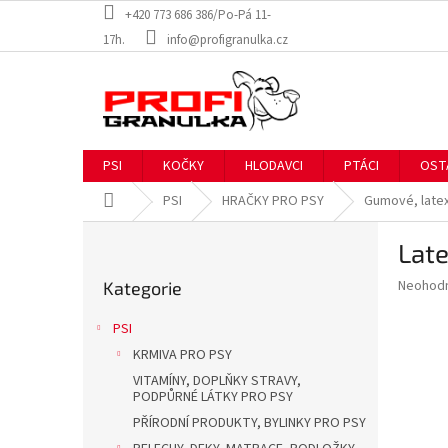
Přejít
+420 773 686 386/Po-Pá 11-
na
17h.
info@profigranulka.cz
obsah
PSI
KOČKY
HLODAVCI
PTÁCI
OST
Domů
PSI
HRAČKY PRO PSY
Gumové, late
P
Late
o
Přeskočit
s
Průměr
Neohod
Kategorie
kategorie
t
hodnoce
r
produkt
PSI
a
je
KRMIVA PRO PSY
0,0
n
z
VITAMÍNY, DOPLŇKY STRAVY,
n
PODPŮRNÉ LÁTKY PRO PSY
5
í
hvězdič
PŘÍRODNÍ PRODUKTY, BYLINKY PRO PSY
p