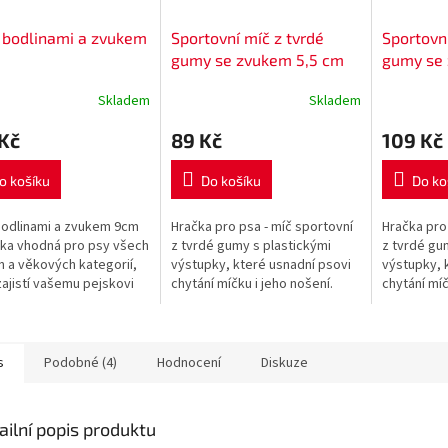
 bodlinami a zvukem
Sportovní míč z tvrdé
Sportovní
gumy se zvukem 5,5 cm
gumy se
Skladem
Skladem
Kč
89 Kč
109 Kč
o košíku
Do košíku
Do ko
bodlinami a zvukem 9cm
Hračka pro psa - míč sportovní
Hračka pro
čka vhodná pro psy všech
z tvrdé gumy s plastickými
z tvrdé gu
 a věkových kategorií,
výstupky, které usnadní psovi
výstupky, 
zajistí vašemu pejskovi
chytání míčku i jeho nošení.
chytání míč
 hodiny zábavy. Odolný
Míček je se zvukem
Míček je s
řírodní gumy s...
s
Podobné (4)
Hodnocení
Diskuze
ailní popis produktu