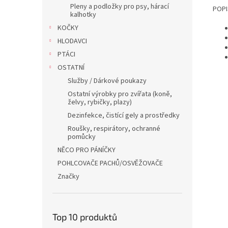
Pleny a podložky pro psy, hárací
POPI
kalhotky
KOČKY
HLODAVCI
PTÁCI
OSTATNÍ
Služby / Dárkové poukazy
Ostatní výrobky pro zvířata (koně,
želvy, rybičky, plazy)
Dezinfekce, čistící gely a prostředky
Roušky, respirátory, ochranné
pomůcky
NĚCO PRO PÁNÍČKY
POHLCOVAČE PACHŮ/OSVĚŽOVAČE
Značky
Top 10 produktů