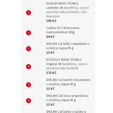
Kočkolit MAGIC PEARLS
Lavender 16l
Spolehlivý, vysoce
absobční silika kočkolit s vůní
levandule
395 Kč
Calibra VD Cat konzerva
Gastrointestinal 200g
54 Kč
SHELMA Cat krůtí s rakytníkem v
omáčce, kapsa 85 g
13 Kč
KOČKOLIT MAGIC PEARLS
Original 16l
Spolehlivý, vysoce
absobční silika kočkolit
375 Kč
SHELMA Cat kachní s brusinkami
v omáčce, kapsa 85 g
13 Kč
SHELMA Cat losos se spirulinou
v omáčce, kapsa 85 g
13 Kč
SHELMA Cat kuřecí s rajčaty a