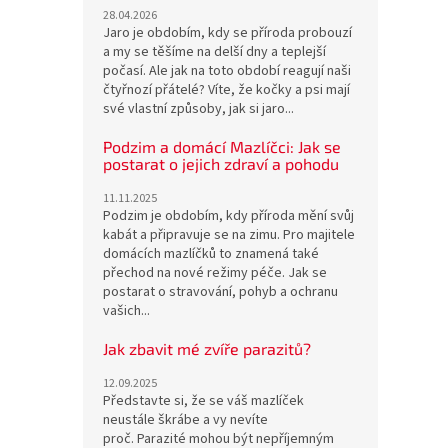
28.04.2026
Jaro je obdobím, kdy se příroda probouzí
a my se těšíme na delší dny a teplejší
počasí. Ale jak na toto období reagují naši
čtyřnozí přátelé? Víte, že kočky a psi mají
své vlastní způsoby, jak si jaro...
Podzim a domácí Mazlíčci: Jak se
postarat o jejich zdraví a pohodu
11.11.2025
Podzim je obdobím, kdy příroda mění svůj
kabát a připravuje se na zimu. Pro majitele
domácích mazlíčků to znamená také
přechod na nové režimy péče. Jak se
postarat o stravování, pohyb a ochranu
vašich...
Jak zbavit mé zvíře parazitů?
12.09.2025
Představte si, že se váš mazlíček
neustále škrábe a vy nevíte
proč. Parazité mohou být nepříjemným