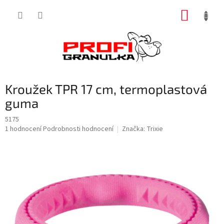
Přejít
NÁKUP
na
obsah
KOŠÍK
Kroužek TPR 17 cm, termoplastová
guma
5175
Průměrné
1 hodnocení
Podrobnosti hodnocení
Značka:
Trixie
hodnocení
produktu
je
5,0
z
5
hvězdiček.