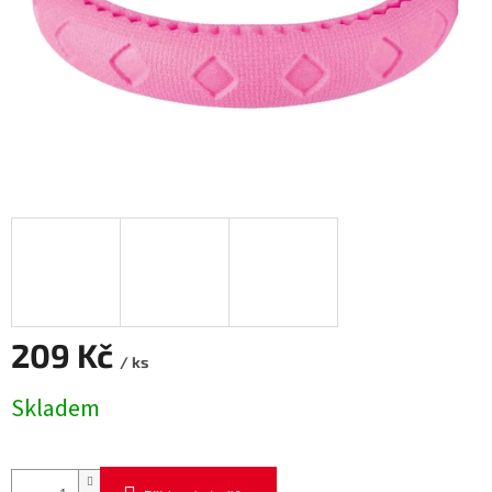
209 Kč
/ ks
Měrná
Skladem
cena: