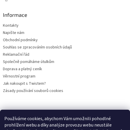
Informace
Kontakty
Napište nám
Obchodní podmínky
Souhlas se zpracováním osobních údajů
Reklamační řád
Společně pomáháme útulkům
Doprava a platný ceník
Věrnostní program
Jak nakoupit s Twistem?
Zásady používání souborů cookies
Plemena koček
Plemena psů
Hlodavci
Ptáci
KAMENNÝ OBCHOD
Používáme cookies, abychom Vám umožnili pohodlné
prohlížení webu a díky analýze provozu webu neustále