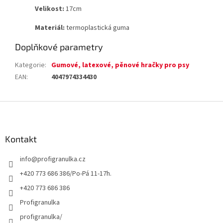
Velikost:
17cm
Materiál:
termoplastická guma
Doplňkové parametry
Kategorie
:
Gumové, latexové, pěnové hračky pro psy
EAN
:
4047974334430
Z
á
p
a
Kontakt
t
info
@
profigranulka.cz
í
+420 773 686 386/Po-Pá 11-17h.
+420 773 686 386
Profigranulka
profigranulka/