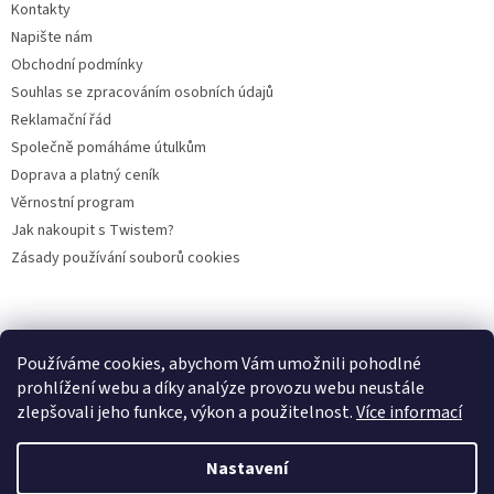
Kontakty
Napište nám
Obchodní podmínky
Souhlas se zpracováním osobních údajů
Reklamační řád
Společně pomáháme útulkům
Doprava a platný ceník
Věrnostní program
Jak nakoupit s Twistem?
Zásady používání souborů cookies
Plemena koček
Plemena psů
Hlodavci
Ptáci
KAMENNÝ OBCHOD
Používáme cookies, abychom Vám umožnili pohodlné
prohlížení webu a díky analýze provozu webu neustále
zlepšovali jeho funkce, výkon a použitelnost.
Více informací
Vytvořil Shoptet
Nastavení