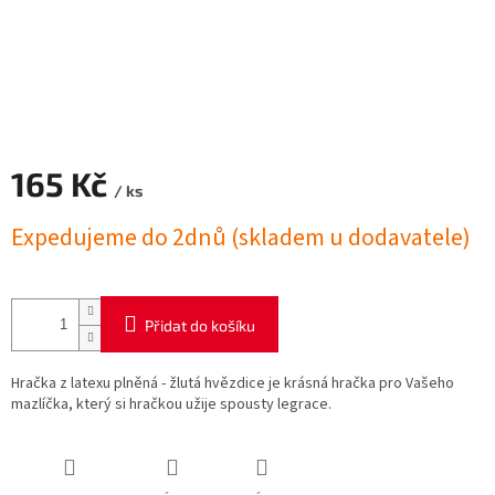
165 Kč
/ ks
Měrná
Expedujeme do 2dnů (skladem u dodavatele)
cena:
Přidat do košíku
Hračka z latexu plněná - žlutá hvězdice je krásná hračka pro Vašeho
mazlíčka, který si hračkou užije spousty legrace.