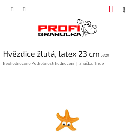
Přejít
NÁKUP
na
obsah
KOŠÍK
Hvězdice žlutá, latex 23 cm
5328
Průměrné
Neohodnoceno
Podrobnosti hodnocení
Značka:
Trixie
hodnocení
produktu
je
0,0
z
5
hvězdiček.