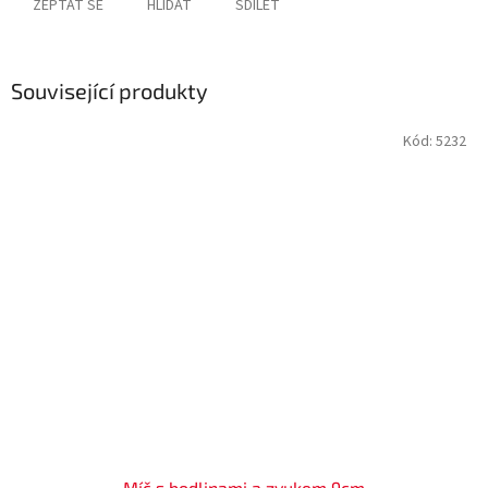
ZEPTAT SE
HLÍDAT
SDÍLET
Související produkty
Kód:
5232
Míč s bodlinami a zvukem 9cm