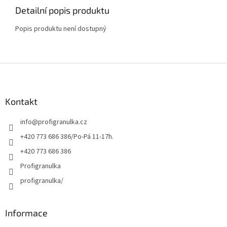
Detailní popis produktu
Popis produktu není dostupný
Z
á
p
a
Kontakt
t
info
@
profigranulka.cz
í
+420 773 686 386/Po-Pá 11-17h.
+420 773 686 386
Profigranulka
profigranulka/
Informace