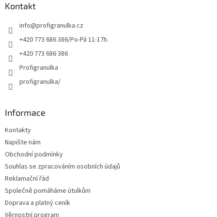
a
Kontakt
t
info
@
profigranulka.cz
í
+420 773 686 386/Po-Pá 11-17h.
+420 773 686 386
Profigranulka
profigranulka/
Informace
Kontakty
Napište nám
Obchodní podmínky
Souhlas se zpracováním osobních údajů
Reklamační řád
Společně pomáháme útulkům
Doprava a platný ceník
Věrnostní program