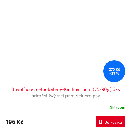
270 Kč
–27 %
Buvolí uzel celoobalený-Kachna 15cm (75-90g) 6ks
přírožní žvýkací pamlsek pro psy
Skladem
Průměrné
hodnocení
produktu
196 Kč
Do košíku
je
5,0