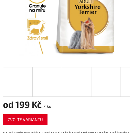
od
199 Kč
/ ks
Měrná
ZVOLTE VARIANTU
cena: