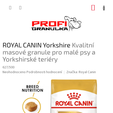
Přejít
NÁKUP
na
obsah
KOŠÍK
ROYAL CANIN Yorkshire
Kvalitní
masové granule pro malé psy a
Yorkshirské teriéry
627/500
Průměrné
Neohodnoceno
Podrobnosti hodnocení
Značka:
Royal Canin
hodnocení
produktu
je
0,0
z
5
hvězdiček.