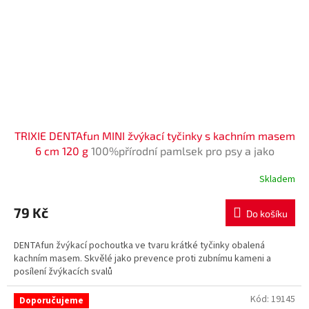
TRIXIE DENTAfun MINI žvýkací tyčinky s kachním masem
6 cm 120 g
100%přírodní pamlsek pro psy a jako
prevence proti zubnímu kamení a pro posílení žvýkacích
Skladem
svalů
79 Kč
Do košíku
DENTAfun žvýkací pochoutka ve tvaru krátké tyčinky obalená
kachním masem. Skvělé jako prevence proti zubnímu kameni a
posílení žvýkacích svalů
Kód:
19145
Doporučujeme