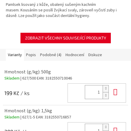
Pamlsek lisovaný z kůže, obalený sušeným kachním
z
masem. Kousáním se posílí žvýkací svaly, zároveň vyčistí zuby i
5
dásně. Lze použít jako součást dentální hygieny.
hvězdiček.
ZOBRAZIT VŠECHNY SOUVISEJÍCÍ PRODUKTY
Varianty
Popis
Podobné (4)
Hodnocení
Diskuze
Hmotnost (g/kg): 500g
Skladem
| 627/500
EAN:
3182550710046
Do 
199 Kč
/ ks
Hmotnost (g/kg): 1,5kg
Skladem
| 627/1-5
EAN:
3182550716857
Do 