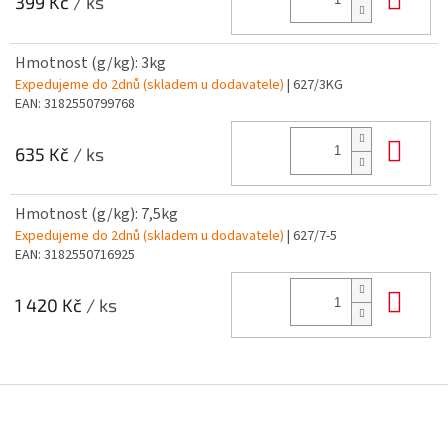
399 Kč
/ ks
Hmotnost (g/kg): 3kg
Expedujeme do 2dnů (skladem u dodavatele)
| 627/3KG
EAN:
3182550799768
Do 
635 Kč
/ ks
Hmotnost (g/kg): 7,5kg
Expedujeme do 2dnů (skladem u dodavatele)
| 627/7-5
EAN:
3182550716925
Do 
1 420 Kč
/ ks
Z
á
p