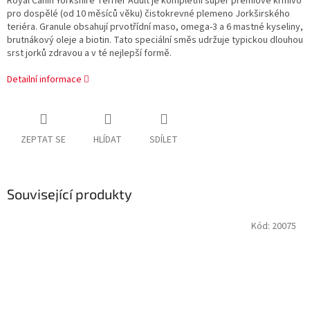
Royal Canin Yorkshire Terrier Adult je kompletní super prémiové krmivo
pro dospělé (od 10 měsíců věku) čistokrevné plemeno Jorkširského
teriéra. Granule obsahují prvotřídní maso, omega-3 a 6 mastné kyseliny,
brutnákový oleje a biotin. Tato speciální směs udržuje typickou dlouhou
srst jorků zdravou a v té nejlepší formě.
Detailní informace
ZEPTAT SE
HLÍDAT
SDÍLET
Související produkty
Kód:
20075