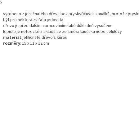
S
vyrobeno z jehličnatého dřeva bez pryskyřičných kanálků, protože prys
být pro některá zvířata jedovatá
dřevo je před dalším zpracováním také důkladně vysušeno
lepidlo je netoxické a skládá se ze směsi kaučuku nebo celulózy
materiál
: jehličnaté dřevo s kůrou
rozměry
: 15 x 11 x 12 cm