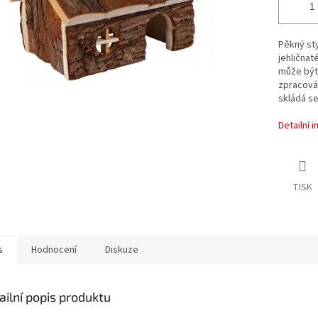
Pěkný st
jehličnat
může být 
zpracován
skládá s
Detailní 
TISK
s
Hodnocení
Diskuze
ailní popis produktu