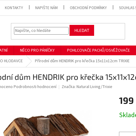
KONTAKTY
NAPIŠTE NÁM
OBCHODNÍ PODMÍNKY
SOUHLAS 
HLEDAT
ATNÍ
NĚCO PRO PÁNÍČKY
POHLCOVAČE PACHŮ/OSVĚŽOVAČE
RO HLODAVCE
Přírodní dům HENDRIK pro křečka 15x11x12cm TRIXIE
odní dům HENDRIK pro křečka 15x11x1
né
noceno
Podrobnosti hodnocení
Značka:
Natural Living/Trixie
ní
199
u
Měrná
Skla
cena:
ek.