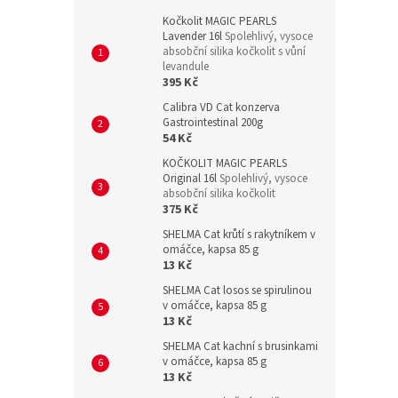
Kočkolit MAGIC PEARLS
Lavender 16l
Spolehlivý, vysoce
absobční silika kočkolit s vůní
levandule
395 Kč
Calibra VD Cat konzerva
Gastrointestinal 200g
54 Kč
KOČKOLIT MAGIC PEARLS
Original 16l
Spolehlivý, vysoce
absobční silika kočkolit
375 Kč
SHELMA Cat krůtí s rakytníkem v
omáčce, kapsa 85 g
13 Kč
SHELMA Cat losos se spirulinou
v omáčce, kapsa 85 g
13 Kč
SHELMA Cat kachní s brusinkami
v omáčce, kapsa 85 g
13 Kč