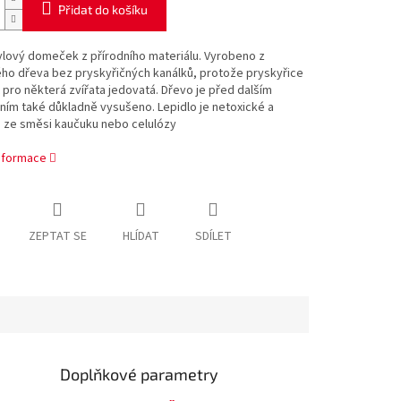
Přidat do košíku
ylový domeček z přírodního materiálu. Vyrobeno z
ého dřeva bez pryskyřičných kanálků, protože pryskyřice
pro některá zvířata jedovatá. Dřevo je před dalším
ím také důkladně vysušeno. Lepidlo je netoxické a
e ze směsi kaučuku nebo celulózy
informace
ZEPTAT SE
HLÍDAT
SDÍLET
Doplňkové parametry