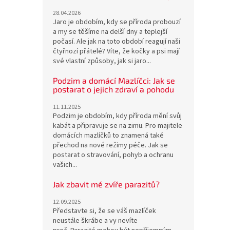
28.04.2026
Jaro je obdobím, kdy se příroda probouzí
a my se těšíme na delší dny a teplejší
počasí. Ale jak na toto období reagují naši
čtyřnozí přátelé? Víte, že kočky a psi mají
své vlastní způsoby, jak si jaro...
Podzim a domácí Mazlíčci: Jak se
postarat o jejich zdraví a pohodu
11.11.2025
Podzim je obdobím, kdy příroda mění svůj
kabát a připravuje se na zimu. Pro majitele
domácích mazlíčků to znamená také
přechod na nové režimy péče. Jak se
postarat o stravování, pohyb a ochranu
vašich...
Jak zbavit mé zvíře parazitů?
12.09.2025
Představte si, že se váš mazlíček
neustále škrábe a vy nevíte