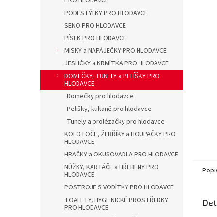
PRO HLODAVCE
a
n
PODESTÝLKY PRO HLODAVCE
e
SENO PRO HLODAVCE
l
PÍSEK PRO HLODAVCE
MISKY a NAPÁJEČKY PRO HLODAVCE
JESLIČKY a KRMÍTKA PRO HLODAVCE
DOMEČKY, TUNELY a PELÍŠKY PRO
HLODAVCE
Domečky pro hlodavce
Pelíšky, kukaně pro hlodavce
Tunely a prolézačky pro hlodavce
KOLOTOČE, ŽEBŘÍKY a HOUPAČKY PRO
HLODAVCE
HRAČKY a OKUSOVADLA PRO HLODAVCE
NŮŽKY, KARTÁČE a HŘEBENY PRO
Popi
HLODAVCE
POSTROJE S VODÍTKY PRO HLODAVCE
TOALETY, HYGIENICKÉ PROSTŘEDKY
Det
PRO HLODAVCE