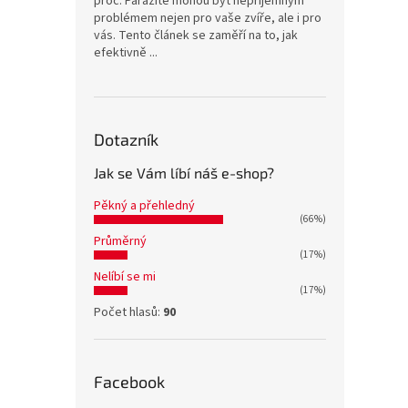
proč. Parazité mohou být nepříjemným
problémem nejen pro vaše zvíře, ale i pro
vás. Tento článek se zaměří na to, jak
efektivně ...
Dotazník
Jak se Vám líbí náš e-shop?
Pěkný a přehledný
(66%)
Průměrný
(17%)
Nelíbí se mi
(17%)
Počet hlasů:
90
Facebook