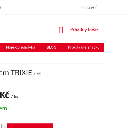
SE ZPRACOVÁNÍM OSOBNÍCH ÚDAJŮ
REKLAMAČNÍ ŘÁD
Přihlášení
SPOLEČNĚ P
NÁKUPNÍ
Prázdný košík
KOŠÍK
Moje objednávka
BLOG
Prodávané značky
Hodnocen
2cm TRIXIE
3159
 Kč
/ ks
dem