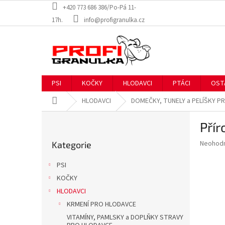
Přejít
+420 773 686 386/Po-Pá 11-
na
17h.
info@profigranulka.cz
obsah
PSI
KOČKY
HLODAVCI
PTÁCI
OST
Domů
HLODAVCI
DOMEČKY, TUNELY a PELÍŠKY P
P
Přír
o
Přeskočit
s
Průměr
Neohod
Kategorie
kategorie
t
hodnoce
r
produkt
PSI
a
je
KOČKY
0,0
n
z
HLODAVCI
n
5
í
KRMENÍ PRO HLODAVCE
hvězdič
p
VITAMÍNY, PAMLSKY a DOPLŇKY STRAVY