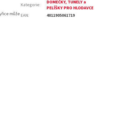
DOMEČKY, TUNELY a
Kategorie
:
PELÍŠKY PRO HLODAVCE
kyřice může
EAN
:
4011905061719