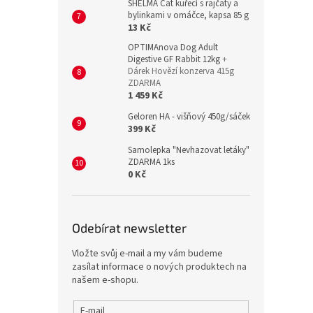
SHELMA Cat kuřecí s rajčaty a
bylinkami v omáčce, kapsa 85 g
13 Kč
OPTIMAnova Dog Adult
Digestive GF Rabbit 12kg
+
Dárek Hovězí konzerva 415g
ZDARMA
1 459 Kč
Geloren HA - višňový 450g/sáček
399 Kč
Samolepka "Nevhazovat letáky"
ZDARMA 1ks
0 Kč
Odebírat newsletter
Vložte svůj e-mail a my vám budeme
zasílat informace o nových produktech na
našem e-shopu.
E-mail