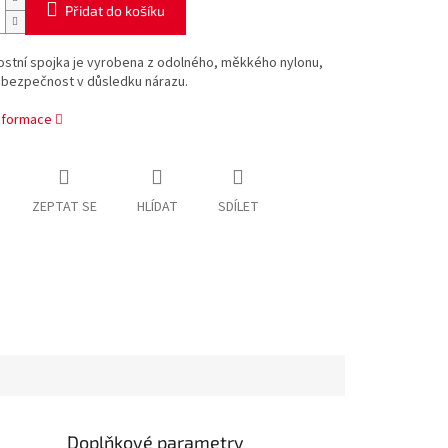
Přidat do košíku
stní spojka je vyrobena z odolného, měkkého nylonu,
í bezpečnost v důsledku nárazu.
informace
ZEPTAT SE
HLÍDAT
SDÍLET
Doplňkové parametry