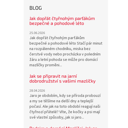
BLOG
Jak dopřát čtyřnohým parťákům
bezpečné a pohodové léto
25.06.2026
Jak dopřát čtyřnohým parťákům
bezpečné a pohodové léto Stačí pár minut
na rozpáleném chodníku, miska bez
čerstvé vody nebo procházka v poledním
žáru a letní pohoda se může pro domácí
mazlíčky proměni...
Jak se připravit na jarní
dobrodružství s vašimi mazlíčky
28.04.2026
Jaro je obdobím, kdy se příroda probouzí
a my se těšíme na delší dny a teplejší
počasí. Ale jak na toto období reagují naši
čtyřnozí přátelé? Víte, že kočky a psi mají
své vlastní způsoby, jak si jaro...