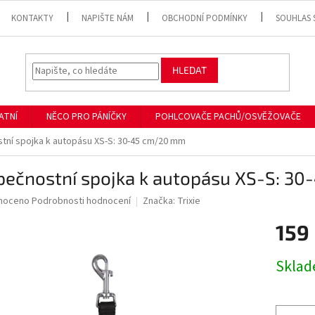
KONTAKTY
NAPIŠTE NÁM
OBCHODNÍ PODMÍNKY
SOUHLAS 
HLEDAT
ATNÍ
NĚCO PRO PÁNÍČKY
POHLCOVAČE PACHŮ/OSVĚŽOVAČE
tní spojka k autopásu XS-S: 30-45 cm/20 mm
pečnostní spojka k autopásu XS-S: 3
né
noceno
Podrobnosti hodnocení
Značka:
Trixie
ní
159
u
Měrná
Skla
cena:
ek.