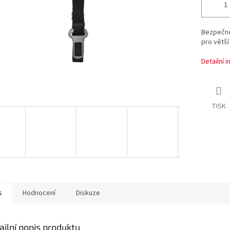
Bezpečno
pro větš
Detailní 
TISK
s
Hodnocení
Diskuze
ailní popis produktu