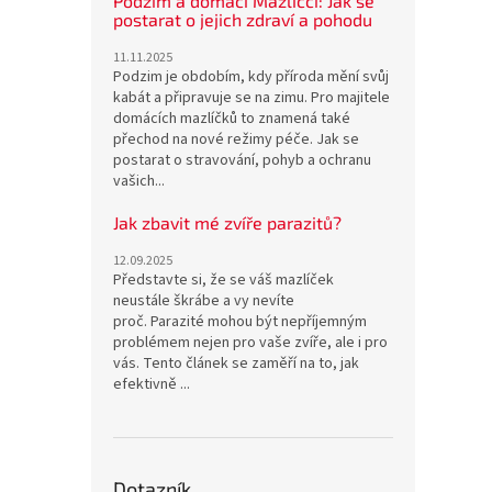
Podzim a domácí Mazlíčci: Jak se
postarat o jejich zdraví a pohodu
11.11.2025
Podzim je obdobím, kdy příroda mění svůj
kabát a připravuje se na zimu. Pro majitele
domácích mazlíčků to znamená také
přechod na nové režimy péče. Jak se
postarat o stravování, pohyb a ochranu
vašich...
Jak zbavit mé zvíře parazitů?
12.09.2025
Představte si, že se váš mazlíček
neustále škrábe a vy nevíte
proč. Parazité mohou být nepříjemným
problémem nejen pro vaše zvíře, ale i pro
vás. Tento článek se zaměří na to, jak
efektivně ...
Dotazník