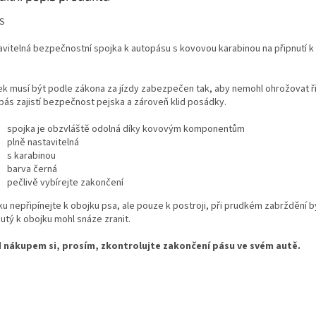
S
avitelná bezpečnostní spojka k autopásu s kovovou karabinou na připnutí k 
ek musí být podle zákona za jízdy zabezpečen tak, aby nemohl ohrožovat ři
pás zajistí bezpečnost pejska a zároveň klid posádky.
spojka je obzvláště odolná díky kovovým komponentům
plně nastavitelná
s karabinou
barva černá
pečlivě vybírejte zakončení
ku nepřipínejte k obojku psa, ale pouze k postroji, při prudkém zabrždění 
utý k obojku mohl snáze zranit.
 nákupem si, prosím, zkontrolujte zakončení pásu ve svém autě.