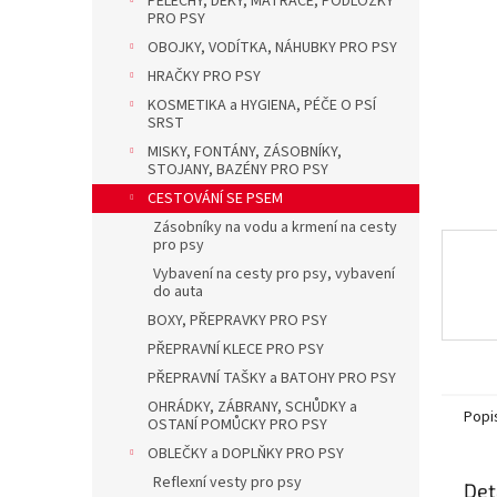
PELECHY, DEKY, MATRACE, PODLOŽKY
a
PRO PSY
n
OBOJKY, VODÍTKA, NÁHUBKY PRO PSY
e
l
HRAČKY PRO PSY
KOSMETIKA a HYGIENA, PÉČE O PSÍ
SRST
MISKY, FONTÁNY, ZÁSOBNÍKY,
STOJANY, BAZÉNY PRO PSY
CESTOVÁNÍ SE PSEM
Zásobníky na vodu a krmení na cesty
pro psy
Vybavení na cesty pro psy, vybavení
do auta
BOXY, PŘEPRAVKY PRO PSY
PŘEPRAVNÍ KLECE PRO PSY
PŘEPRAVNÍ TAŠKY a BATOHY PRO PSY
OHRÁDKY, ZÁBRANY, SCHŮDKY a
Popi
OSTANÍ POMŮCKY PRO PSY
OBLEČKY a DOPLŇKY PRO PSY
Reflexní vesty pro psy
Det