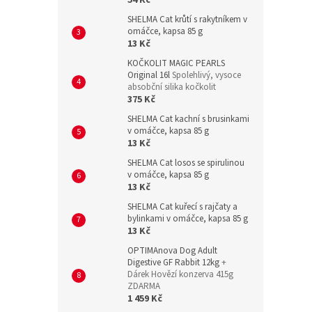
54 Kč
SHELMA Cat krůtí s rakytníkem v
omáčce, kapsa 85 g
13 Kč
KOČKOLIT MAGIC PEARLS
Original 16l
Spolehlivý, vysoce
absobční silika kočkolit
375 Kč
SHELMA Cat kachní s brusinkami
v omáčce, kapsa 85 g
13 Kč
SHELMA Cat losos se spirulinou
v omáčce, kapsa 85 g
13 Kč
SHELMA Cat kuřecí s rajčaty a
bylinkami v omáčce, kapsa 85 g
13 Kč
OPTIMAnova Dog Adult
Digestive GF Rabbit 12kg
+
Dárek Hovězí konzerva 415g
ZDARMA
1 459 Kč