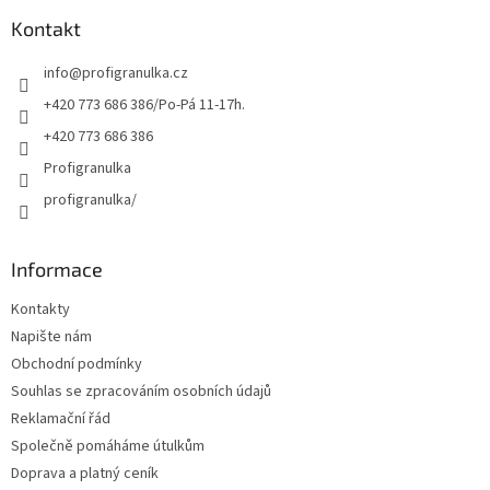
p
a
Kontakt
t
info
@
profigranulka.cz
í
+420 773 686 386/Po-Pá 11-17h.
+420 773 686 386
Profigranulka
profigranulka/
Informace
Kontakty
Napište nám
Obchodní podmínky
Souhlas se zpracováním osobních údajů
Reklamační řád
Společně pomáháme útulkům
Doprava a platný ceník