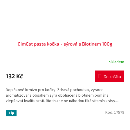
GimCat pasta kočka - sýrová s Biotinem 100g
Skladem
132 Kč
Do košíku
Doplňkové krmivo pro kočky. Zdravá pochoutka, vysoce
aromatizovaná obsahem sýra obohacená biotinem pomáhá
zlepšovat kvalitu srsti. Biotinu se ne náhodou říká vitamín krásy....
Kód:
17579
Tip