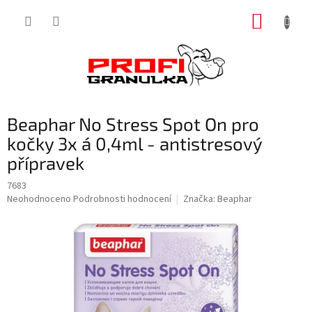
Přejít
NÁKUP
na
obsah
KOŠÍK
Beaphar No Stress Spot On pro
kočky 3x á 0,4ml - antistresový
přípravek
7683
Průměrné
Neohodnoceno
Podrobnosti hodnocení
Značka:
Beaphar
hodnocení
produktu
je
0,0
z
5
hvězdiček.