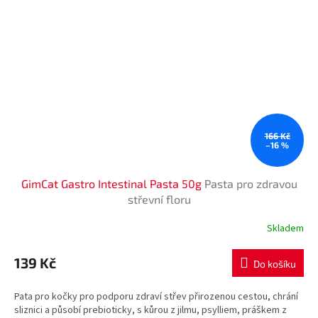
166 Kč
–16 %
GimCat Gastro Intestinal Pasta 50g
Pasta pro zdravou
střevní floru
Skladem
Průměrné
hodnocení
produktu
139 Kč
Do košíku
je
5,0
Pata pro kočky pro podporu zdraví střev přirozenou cestou, chrání
z
sliznici a působí prebioticky, s kůrou z jilmu, psylliem, práškem z
5