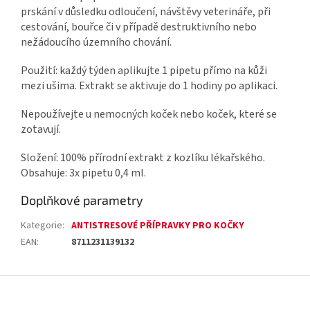
prskání v důsledku odloučení, návštěvy veterináře, při
cestování, bouřce či v případě destruktivního nebo
nežádoucího územního chování.
Použití: každý týden aplikujte 1 pipetu přímo na kůži
mezi ušima. Extrakt se aktivuje do 1 hodiny po aplikaci.
Nepoužívejte u nemocných koček nebo koček, které se
zotavují.
Složení: 100% přírodní extrakt z kozlíku lékařského.
Obsahuje: 3x pipetu 0,4 ml.
Doplňkové parametry
Kategorie
:
ANTISTRESOVÉ PŘÍPRAVKY PRO KOČKY
EAN
:
8711231139132
Z
á