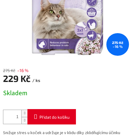
275 Kč
–16 %
275 Kč
–16 %
229 Kč
/ ks
Měrná
Skladem
cena:
Přidat do košíku
Snižuje stres u koček a udržuje je v klidu díky zklidňujícímu účinku