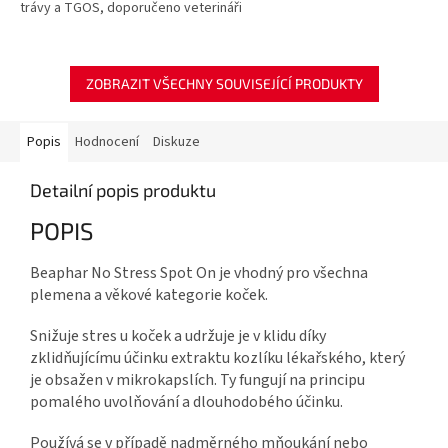
trávy a TGOS, doporučeno veterináři
hvězdiček.
ZOBRAZIT VŠECHNY SOUVISEJÍCÍ PRODUKTY
Popis
Hodnocení
Diskuze
Detailní popis produktu
POPIS
Beaphar No Stress Spot On je vhodný pro všechna
plemena a věkové kategorie koček.
Snižuje stres u koček a udržuje je v klidu díky
zklidňujícímu účinku extraktu kozlíku lékařského, který
je obsažen v mikrokapslích. Ty fungují na principu
pomalého uvolňování a dlouhodobého účinku.
Používá se v případě nadměrného mňoukání nebo